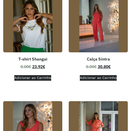
T-shirt Shangai
Calça Sintra
0.00
€
23.92
€
0.00
€
30.80
€
Adicionar ao Carrinho
Adicionar ao Carrinho