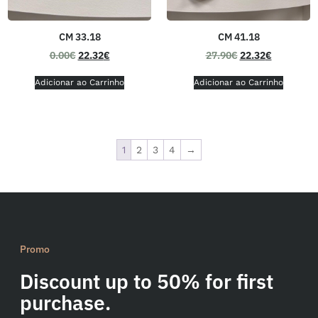
CM 33.18
CM 41.18
0.00
€
22.32
€
27.90
€
22.32
€
Adicionar ao Carrinho
Adicionar ao Carrinho
1
2
3
4
→
Promo
Discount up to 50% for first
purchase.