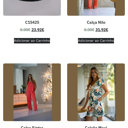
C15425
Calça Nilo
0.00
€
23.92
€
0.00
€
31.92
€
Adicionar ao Carrinho
Adicionar ao Carrinho
Calça Sintra
Calção Maui