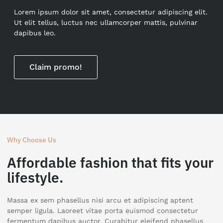
Lorem ipsum dolor sit amet, consectetur adipiscing elit.
Ut elit tellus, luctus nec ullamcorper mattis, pulvinar
dapibus leo.
Claim promo!
Why Choose Us
Affordable fashion that fits your
lifestyle.
Massa ex sem phasellus nisi arcu et adipiscing aptent
semper ligula. Laoreet vitae porta euismod consectetur
fermentum dapibus auctor. Curabitur eleifend phasellus