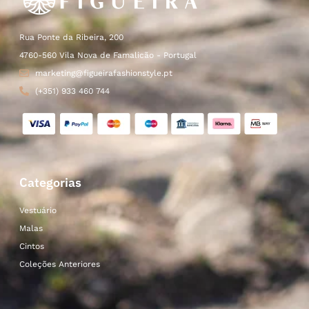
Rua Ponte da Ribeira, 200
4760-560 Vila Nova de Famalicão - Portugal
marketing@figueirafashionstyle.pt
(+351) 933 460 744
Categorias
Vestuário
Malas
Cintos
Coleções Anteriores