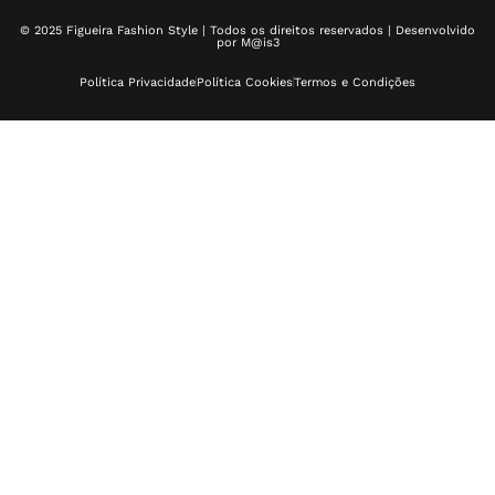
© 2025 Figueira Fashion Style | Todos os direitos reservados | Desenvolvido
por
M@is3
Política Privacidade
Política Cookies
Termos e Condições