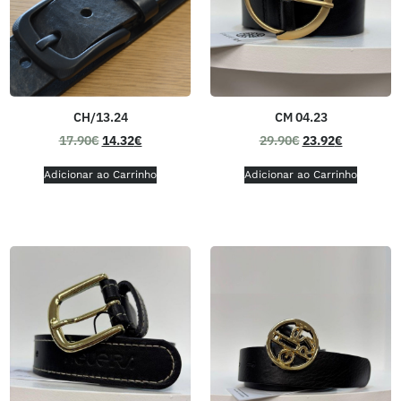
CH/13.24
CM 04.23
17.90
€
14.32
€
29.90
€
23.92
€
Adicionar ao Carrinho
Adicionar ao Carrinho