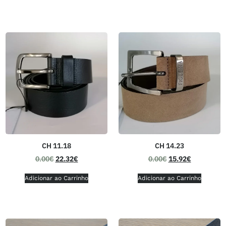
CH 11.18
CH 14.23
0.00
€
22.32
€
0.00
€
15.92
€
Adicionar ao Carrinho
Adicionar ao Carrinho