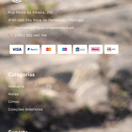
Rua Ponte da Ribeira, 200
4760-560 Vila Nova de Famalicão - Portugal
marketing@figueirafashionstyle.pt
(+351) 933 460 744
Categorias
Vestuário
Malas
Cintos
Coleções Anteriores