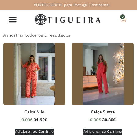
PORTES GRÁTIS para Portugal Continental
0
A mostrar todos os 2 resultados
Calça Nilo
Calça Sintra
0.00
€
31.92
€
0.00
€
30.80
€
Adicionar ao Carrinho
Adicionar ao Carrinho