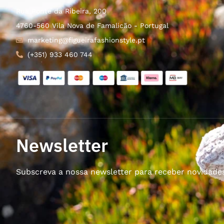
Rua Ponte da Ribeira, 200
4760-560 Vila Nova de Famalicão - Portugal
marketing@figueirafashionstyle.pt
(+351) 933 460 744
Newsletter
Subscreva a nossa newsletter para receber novidade