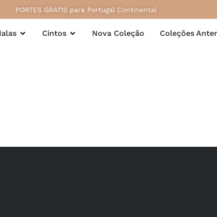
PORTES GRÁTIS para Portugal Continental
alas
Cintos
Nova Coleção
Coleções Anter