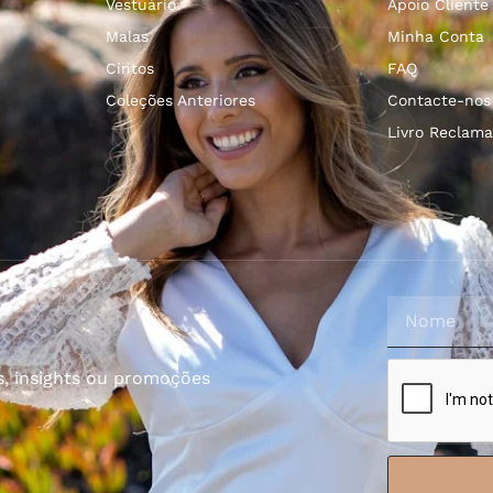
Vestuário
Apoio Cliente
Malas
Minha Conta
Cintos
FAQ
Coleções Anteriores
Contacte-nos
Livro Reclama
s, insights ou promoções