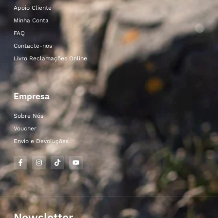
Apoio Cliente
Minha Conta
FAQ
Contacte-nos
Livro Reclamações Online
Empresa
Sobre Nós
Voucher
Envio e Devoluções
Newsletter