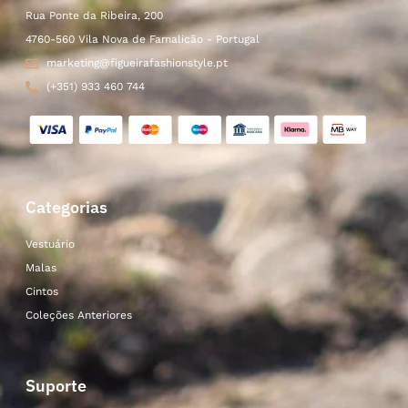
Rua Ponte da Ribeira, 200
4760-560 Vila Nova de Famalicão - Portugal
marketing@figueirafashionstyle.pt
(+351) 933 460 744
Categorias
Vestuário
Malas
Cintos
Coleções Anteriores
Suporte