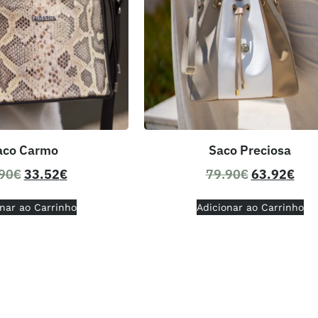
aco Carmo
Saco Preciosa
90
€
33.52
€
79.90
€
63.92
€
nar ao Carrinho
Adicionar ao Carrinho