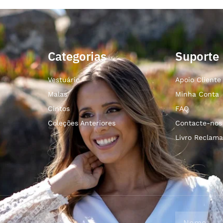
Categorias
Suporte
Vestuário
Apoio Cliente
Malas
Minha Conta
Cintos
FAQ
Coleções Anteriores
Contacte-nos
Livro Reclama