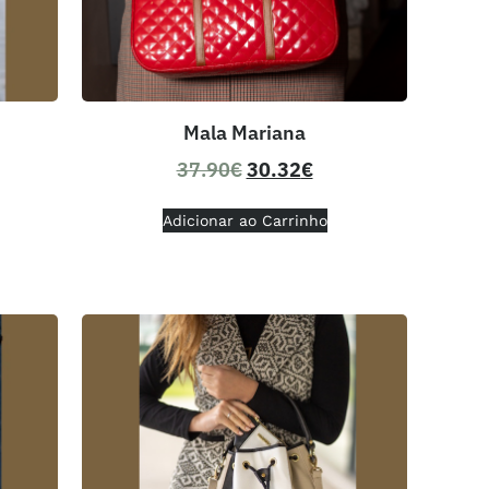
Mala Mariana
37.90
€
30.32
€
Adicionar ao Carrinho