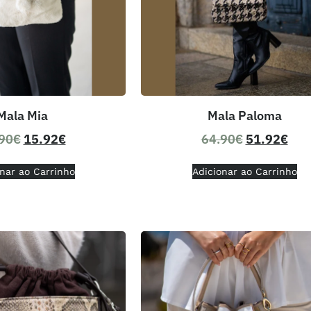
Mala Mia
Mala Paloma
90
€
15.92
€
64.90
€
51.92
€
nar ao Carrinho
Adicionar ao Carrinho