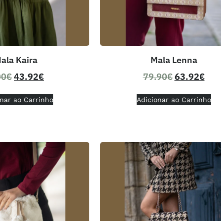
ala Kaira
Mala Lenna
00
€
43.92
€
79.90
€
63.92
€
nar ao Carrinho
Adicionar ao Carrinho