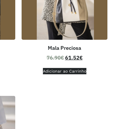
Mala Preciosa
76.90
€
61.52
€
Adicionar ao Carrinho