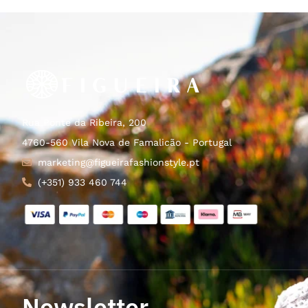
Rua Ponte da Ribeira, 200
4760-560 Vila Nova de Famalicão - Portugal
marketing@figueirafashionstyle.pt
(+351) 933 460 744
Newsletter