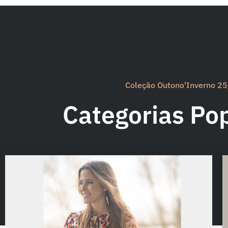
Coleção Outono'Inverno 2
Categorias Po