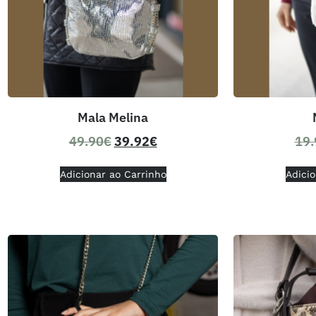
Mala Melina
49.90
€
39.92
€
19.
Adicionar ao Carrinho
Adicio