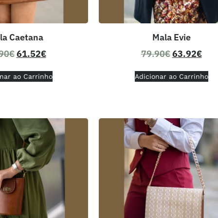
la Caetana
Mala Evie
90
€
61.52
€
79.90
€
63.92
€
nar ao Carrinho
Adicionar ao Carrinho