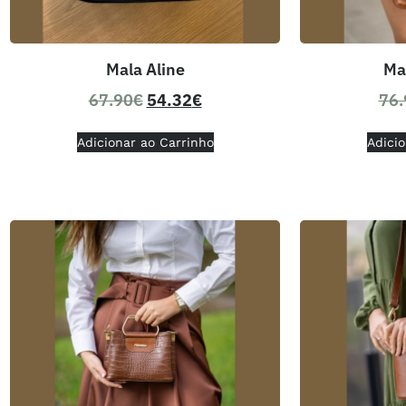
Mala Aline
Ma
67.90
€
54.32
€
76.
Adicionar ao Carrinho
Adicio