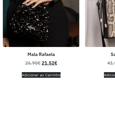
Mala Rafaela
S
26.90
€
21.52
€
41.
Adicionar ao Carrinho
Adicio