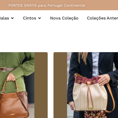
PORTES GRÁTIS para Portugal Continental
alas
Cintos
Nova Coleção
Coleções Anter