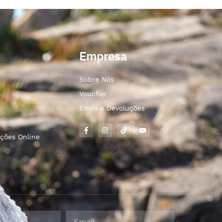
Empresa
Sobre Nós
Voucher
Envio e Devoluções
ções Online