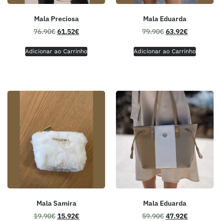
Mala Preciosa
Mala Eduarda
76.90
€
61.52
€
79.90
€
63.92
€
Adicionar ao Carrinho
Adicionar ao Carrinho
Mala Samira
Mala Eduarda
19.90
€
15.92
€
59.90
€
47.92
€