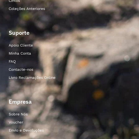
Cintos
Coleções Anteriores
Suporte
Apoio Cliente
Minha Conta
FAQ
Contacte-nos
Livro Reclamações Online
Empresa
Sobre Nós
Voucher
Envio e Devoluções