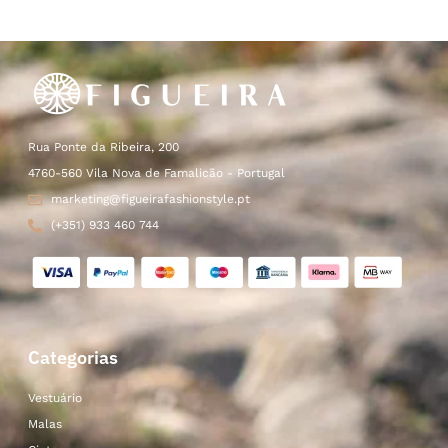
Rua Ponte da Ribeira, 200
4760-560 Vila Nova de Famalicão - Portugal
marketing@figueirafashionstyle.pt
(+351) 933 460 744
Categorias
Vestuário
Malas