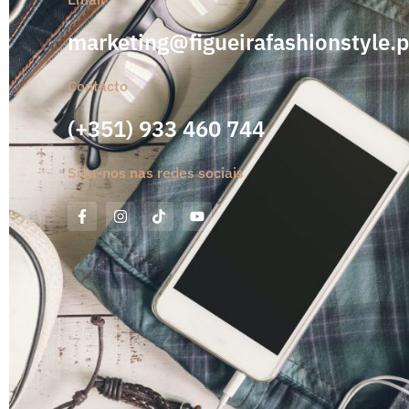
marketing@figueirafashionstyle.p
Contacto
(+351) 933 460 744
Siga-nos nas redes sociais