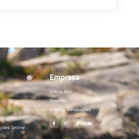
Empresa
Sobre Nós
Voucher
Envio e Devoluções
ções Online