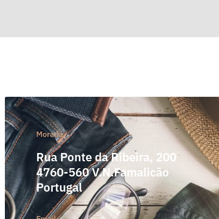
Morada
Rua Ponte da Ribeira, 200
4760-560 V.N.Famalicão
Portugal
Email