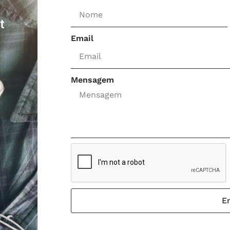
t
Email
Mensagem
En