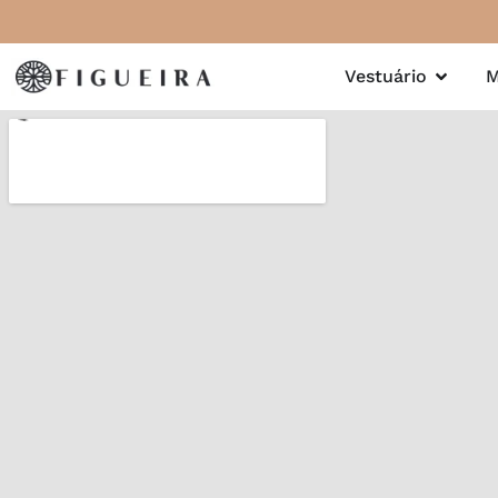
Vestuário
M