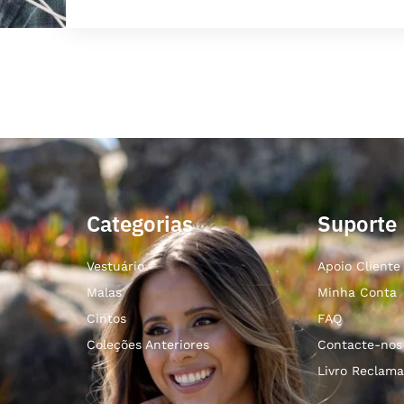
Categorias
Suporte
Vestuário
Apoio Cliente
Malas
Minha Conta
Cintos
FAQ
Coleções Anteriores
Contacte-nos
Livro Reclama