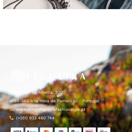
Rua Ponte da Ribeira, 200
4760-560 Vila Nova de Famalicão - Portugal
marketing@figueirafashionstyle.pt
(+351) 933 460 744