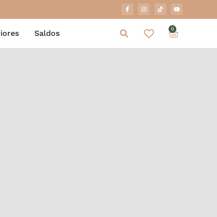
0
iores
Saldos