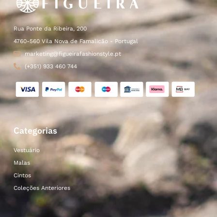
Rua Ponte da Ribeira, 200
4760-560 Vila Nova de Famalicão - Portugal
marketing@figueirafashionstyle.pt
(+351) 933 460 744
Categorias
Vestuário
Malas
Cintos
Coleções Anteriores