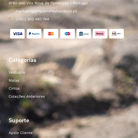
4760-560 Vila Nova de Famalicão - Portugal
marketing@figueirafashionstyle.pt
(+351) 933 460 744
Categorias
Vestuário
Malas
Cintos
Coleções Anteriores
Suporte
Apoio Cliente