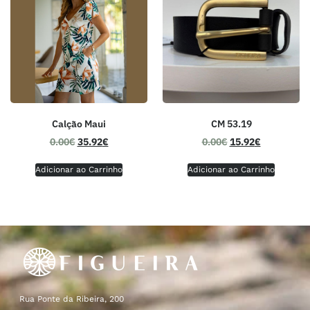
CM 53.19
Calção Maui
0.00
€
15.92
€
0.00
€
35.92
€
Adicionar ao Carrinho
Adicionar ao Carrinho
Rua Ponte da Ribeira, 200