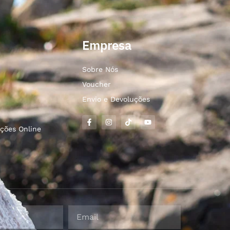
Empresa
Sobre Nós
Voucher
Envio e Devoluções
ções Online