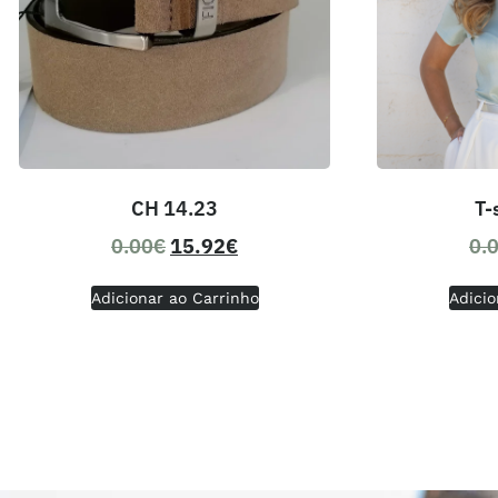
CH 14.23
T-
0.00
€
15.92
€
0.
Adicionar ao Carrinho
Adicio