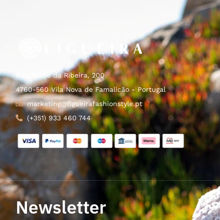
Rua Ponte da Ribeira, 200
4760-560 Vila Nova de Famalicão - Portugal
marketing@figueirafashionstyle.pt
(+351) 933 460 744
Newsletter