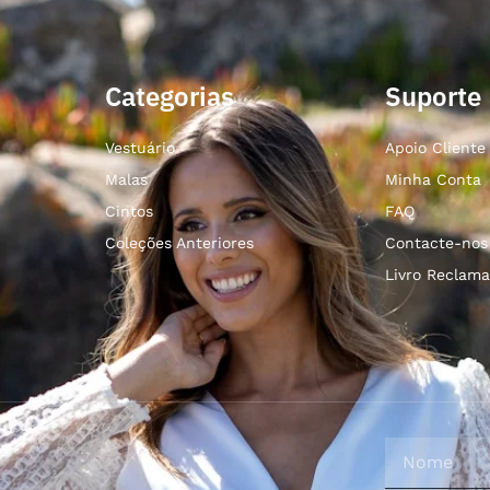
Categorias
Suporte
Vestuário
Apoio Cliente
Malas
Minha Conta
Cintos
FAQ
Coleções Anteriores
Contacte-nos
Livro Reclama