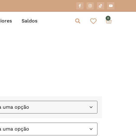
0
iores
Saldos