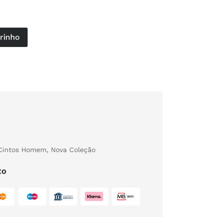
rrinho
Cintos Homem
,
Nova Coleção
to