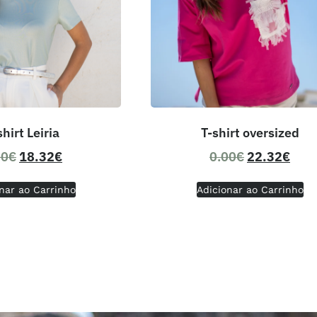
shirt Leiria
T-shirt oversized
00
€
18.32
€
0.00
€
22.32
€
nar ao Carrinho
Adicionar ao Carrinho