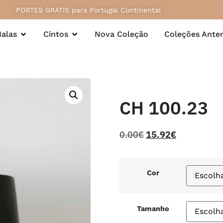
PORTES GRÁTIS para Portugal Continental
alas
Cintos
Nova Coleção
Coleções Anter
CH 100.23
0.00
€
15.92
€
Cor
Tamanho