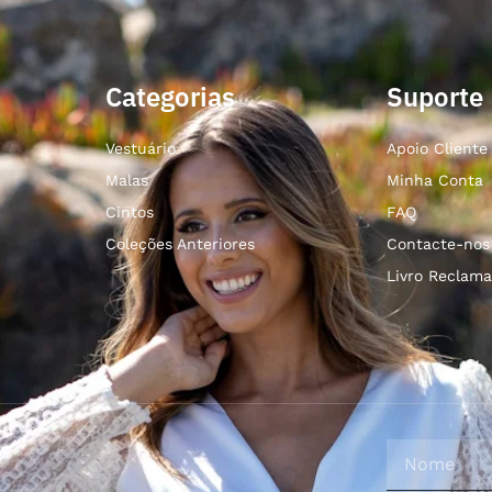
Categorias
Suporte
Vestuário
Apoio Cliente
Malas
Minha Conta
Cintos
FAQ
Coleções Anteriores
Contacte-nos
Livro Reclama