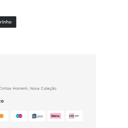
rrinho
Cintos Homem
,
Nova Coleção
to