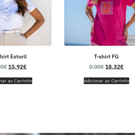
hirt Estoril
T-shirt FG
00
€
15.92
€
0.00
€
18.32
€
nar ao Carrinho
Adicionar ao Carrinho