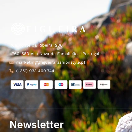
Rua Ponte da Ribeira, 200
4760-560 Vila Nova de Famalicão - Portugal
marketing@figueirafashionstyle.pt
(+351) 933 460 744
Newsletter