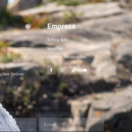
Empresa
Sobre Nós
Voucher
Envio e Devoluções
ções Online