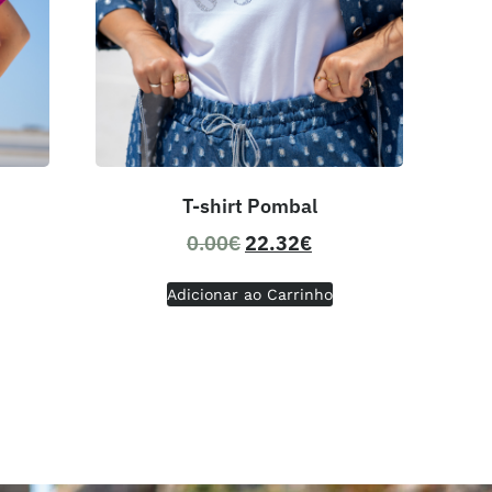
T-shirt Pombal
0.00
€
22.32
€
Adicionar ao Carrinho