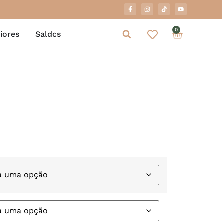
0
iores
Saldos