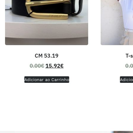
CM 53.19
T-s
0.00
€
15.92
€
0.
Adicionar ao Carrinho
Adicio