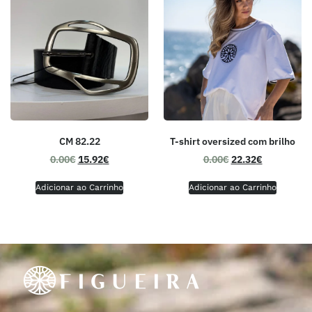
CM 82.22
T-shirt oversized com brilho
0.00
€
15.92
€
0.00
€
22.32
€
Adicionar ao Carrinho
Adicionar ao Carrinho