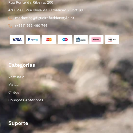
Rua Ponte da Ribeira, 200
4760-560 Vila Nova de Famalicão - Portugal
marketing@figueirafashionstyle.pt
(+351) 933 460 744
Categorias
Vestuário
Malas
Cintos
Coleções Anteriores
Suporte