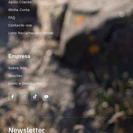
Apoio Cliente
Minha Conta
FAQ
Contacte-nos
Livro Reclamações Online
Empresa
Sobre Nós
Voucher
Envio e Devoluções
Newsletter