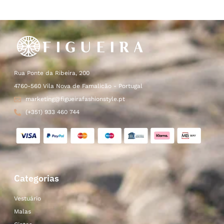
Rua Ponte da Ribeira, 200
4760-560 Vila Nova de Famalicão - Portugal
marketing@figueirafashionstyle.pt
(+351) 933 460 744
Categorias
Vestuário
Malas