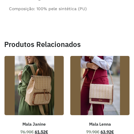
Composição: 100% pele sintética (PU)
Produtos Relacionados
Mala Janine
Mala Lenna
76.90
€
61.52
€
79.90
€
63.92
€