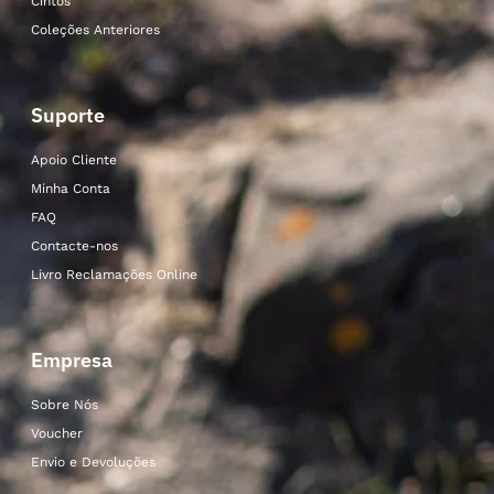
Cintos
Coleções Anteriores
Suporte
Apoio Cliente
Minha Conta
FAQ
Contacte-nos
Livro Reclamações Online
Empresa
Sobre Nós
Voucher
Envio e Devoluções