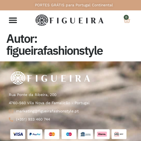
PORTES GRÁTIS para Portugal Continental
0
Autor:
figueirafashionstyle
Rua Ponte da Ribeira, 200
4760-560 Vila Nova de Famalicão - Portugal
marketing@figueirafashionstyle.pt
(+351) 933 460 744