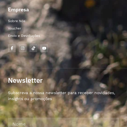
Empresa
Sobre Nós
Voucher
Envio e Devoluções
Newsletter
Subscreva a nossa newsletter para receber novidades,
insights ou promoções