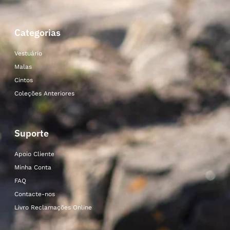
Categorias
Vestuário
Malas
Cintos
Coleções Anteriores
Suporte
Apoio Cliente
Minha Conta
FAQ
Contacte-nos
Livro Reclamações Online